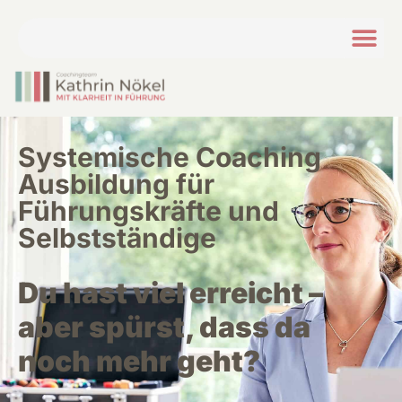
Systemische Coaching
Ausbildung für
Führungskräfte und
Selbstständige
Du hast viel erreicht –
aber spürst, dass da
noch mehr geht?